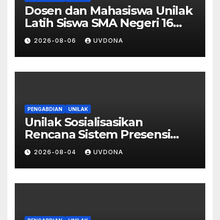
Dosen dan Mahasiswa Unilak
Latih Siswa SMA Negeri 16
Pekanbaru Kelola Bisnis
2026-08-06
UVDONA
Digital Lewat Affiliate
Marketing dan Aplikasi MOVA
PENGABDIAN
UNILAK
Unilak Sosialisasikan
Rencana Sistem Presensi
Digital Berbasis Pengenalan
2026-08-04
UVDONA
Wajah di SMA Negeri 1
Kateman