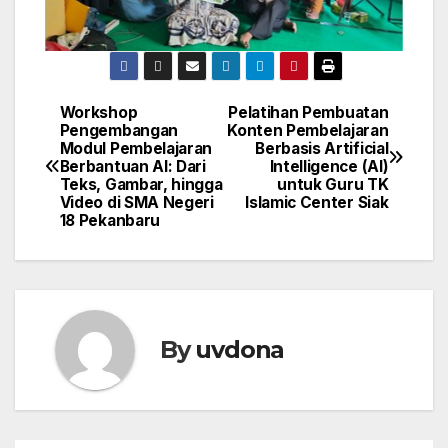
Workshop
Pelatihan Pembuatan
Post
Pengembangan
Konten Pembelajaran
Modul Pembelajaran
Berbasis Artificial
navigation
Berbantuan AI: Dari
Intelligence (AI)
Teks, Gambar, hingga
untuk Guru TK
Video di SMA Negeri
Islamic Center Siak
18 Pekanbaru
By
uvdona