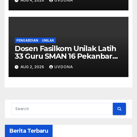
AUG 4, 2026
UVDONA
di SMA Negeri 1 Kateman
PENGABDIAN
UNILAK
Dosen Fasilkom Unilak Latih
33 Guru SMAN 16 Pekanbaru
Gelar Ujian Digital Berbasis
AUG 2, 2026
UVDONA
Kecerdasan Buatan
Berita Terbaru