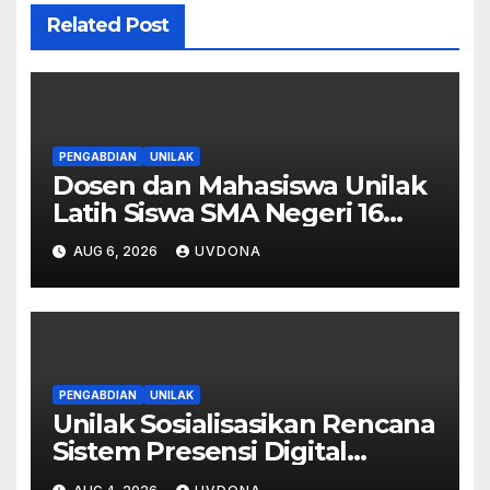
Related Post
PENGABDIAN
UNILAK
Dosen dan Mahasiswa Unilak
Latih Siswa SMA Negeri 16
Pekanbaru Kelola Bisnis
AUG 6, 2026
UVDONA
Digital Lewat Affiliate
Marketing dan Aplikasi MOVA
PENGABDIAN
UNILAK
Unilak Sosialisasikan Rencana
Sistem Presensi Digital
Berbasis Pengenalan Wajah