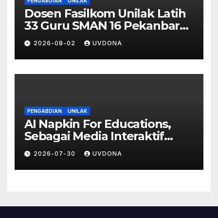
PENGABDIAN
UNILAK
Dosen Fasilkom Unilak Latih
33 Guru SMAN 16 Pekanbaru
Gelar Ujian Digital Berbasis
2026-08-02
UVDONA
Kecerdasan Buatan
PENGABDIAN
UNILAK
AI Napkin For Educations,
Sebagai Media Interaktif
Peningkatkan Partisipasi dan
2026-07-30
UVDONA
Stimulus Pembelajaran Siswa