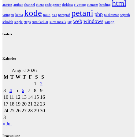
html
antrian
atribut
channel
client
codeigniter
diskless
e-voting
element
heading
kode
petani
php
jaringan
ketua
multi
osis
paragraf
puskesmas
sejarah
web
windows
sekolah
single
steps
surat keluar
surat masuk
tag
xampp
Galeri
Kalender
August 2026
M
T
W
T
F
S
S
1
2
3
4
5
6
7
8
9
10
11
12
13
14
15
16
17
18
19
20
21
22
23
24
25
26
27
28
29
30
31
« Jul
Pengunjung