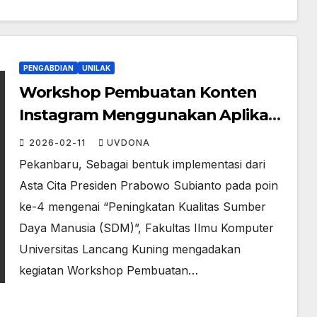
PENGABDIAN
UNILAK
Workshop Pembuatan Konten
Instagram Menggunakan Aplikasi
Edits Dan Pengenalan Teknologi
2026-02-11
UVDONA
VR Di SMAN 16 Pekanbaru
Pekanbaru, Sebagai bentuk implementasi dari
Asta Cita Presiden Prabowo Subianto pada poin
ke-4 mengenai “Peningkatan Kualitas Sumber
Daya Manusia (SDM)”, Fakultas Ilmu Komputer
Universitas Lancang Kuning mengadakan
kegiatan Workshop Pembuatan…