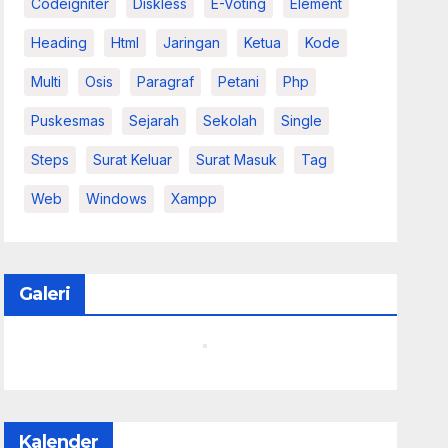
Codeigniter
Diskless
E-Voting
Element
Heading
Html
Jaringan
Ketua
Kode
Multi
Osis
Paragraf
Petani
Php
Puskesmas
Sejarah
Sekolah
Single
Steps
Surat Keluar
Surat Masuk
Tag
Web
Windows
Xampp
Galeri
Kalender