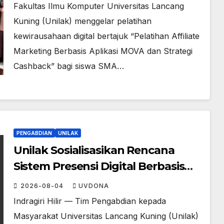
Fakultas Ilmu Komputer Universitas Lancang
Kuning (Unilak) menggelar pelatihan
kewirausahaan digital bertajuk “Pelatihan Affiliate
Marketing Berbasis Aplikasi MOVA dan Strategi
Cashback” bagi siswa SMA…
PENGABDIAN
UNILAK
Unilak Sosialisasikan Rencana
Sistem Presensi Digital Berbasis
Pengenalan Wajah di SMA Negeri 1
2026-08-04
UVDONA
Kateman
Indragiri Hilir — Tim Pengabdian kepada
Masyarakat Universitas Lancang Kuning (Unilak)