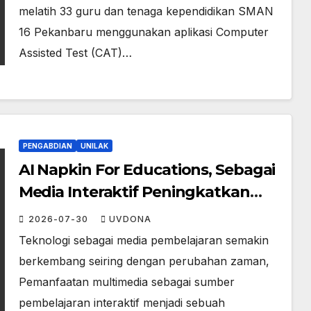
melatih 33 guru dan tenaga kependidikan SMAN
16 Pekanbaru menggunakan aplikasi Computer
Assisted Test (CAT)…
PENGABDIAN
UNILAK
AI Napkin For Educations, Sebagai
Media Interaktif Peningkatkan
Partisipasi dan Stimulus
2026-07-30
UVDONA
Pembelajaran Siswa
Teknologi sebagai media pembelajaran semakin
berkembang seiring dengan perubahan zaman,
Pemanfaatan multimedia sebagai sumber
pembelajaran interaktif menjadi sebuah