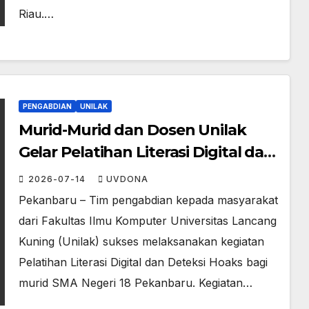
Riau.…
PENGABDIAN
UNILAK
Murid-Murid dan Dosen Unilak
Gelar Pelatihan Literasi Digital dan
Deteksi Hoaks di SMA Negeri 18
2026-07-14
UVDONA
Pekanbaru
Pekanbaru – Tim pengabdian kepada masyarakat
dari Fakultas Ilmu Komputer Universitas Lancang
Kuning (Unilak) sukses melaksanakan kegiatan
Pelatihan Literasi Digital dan Deteksi Hoaks bagi
murid SMA Negeri 18 Pekanbaru. Kegiatan…