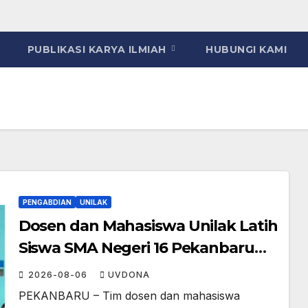
PUBLIKASI KARYA ILMIAH
HUBUNGI KAMI
PENGABDIAN
UNILAK
Dosen dan Mahasiswa Unilak Latih
Siswa SMA Negeri 16 Pekanbaru
Kelola Bisnis Digital Lewat Affiliate
2026-08-06
UVDONA
Marketing dan Aplikasi MOVA
PEKANBARU – Tim dosen dan mahasiswa