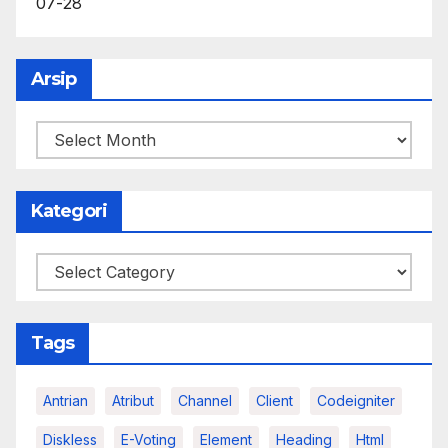
07-28
Arsip
Arsip
Kategori
Kategori
Tags
Antrian
Atribut
Channel
Client
Codeigniter
Diskless
E-Voting
Element
Heading
Html