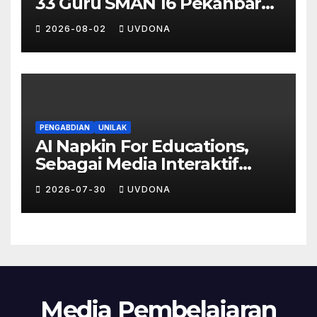
33 Guru SMAN 16 Pekanbaru
Gelar Ujian Digital Berbasis
2026-08-02
UVDONA
Kecerdasan Buatan
PENGABDIAN
UNILAK
AI Napkin For Educations,
Sebagai Media Interaktif
Peningkatkan Partisipasi dan
2026-07-30
UVDONA
Stimulus Pembelajaran Siswa
Media Pembelajaran