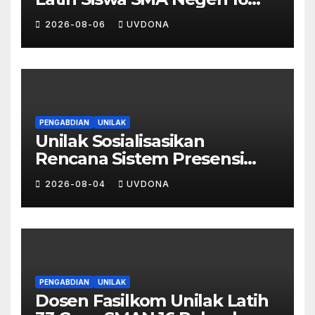
Pekanbaru Kelola Bisnis
2026-08-06
UVDONA
Digital Lewat Affiliate
Marketing dan Aplikasi MOVA
PENGABDIAN
UNILAK
Unilak Sosialisasikan
Rencana Sistem Presensi
Digital Berbasis Pengenalan
2026-08-04
UVDONA
Wajah di SMA Negeri 1
Kateman
PENGABDIAN
UNILAK
Dosen Fasilkom Unilak Latih