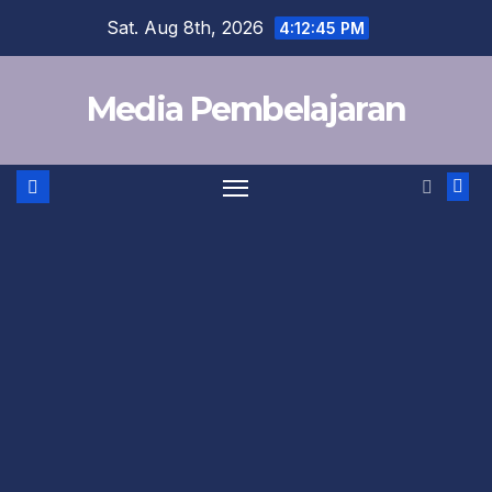
Skip
Sat. Aug 8th, 2026
4:12:46 PM
to
content
Media Pembelajaran