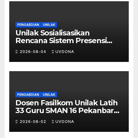
PENGABDIAN
UNILAK
Unilak Sosialisasikan
Rencana Sistem Presensi
Digital Berbasis Pengenalan
2026-08-04
UVDONA
Wajah di SMA Negeri 1
Kateman
PENGABDIAN
UNILAK
Dosen Fasilkom Unilak Latih
33 Guru SMAN 16 Pekanbaru
Gelar Ujian Digital Berbasis
2026-08-02
UVDONA
Kecerdasan Buatan