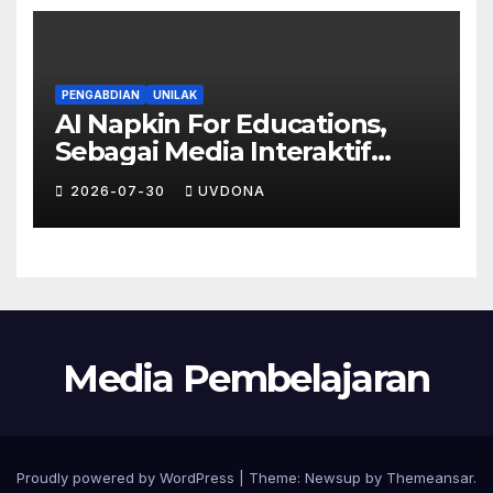
PENGABDIAN
UNILAK
AI Napkin For Educations,
Sebagai Media Interaktif
Peningkatkan Partisipasi dan
2026-07-30
UVDONA
Stimulus Pembelajaran Siswa
Media Pembelajaran
Proudly powered by WordPress
|
Theme:
Newsup
by
Themeansar
.