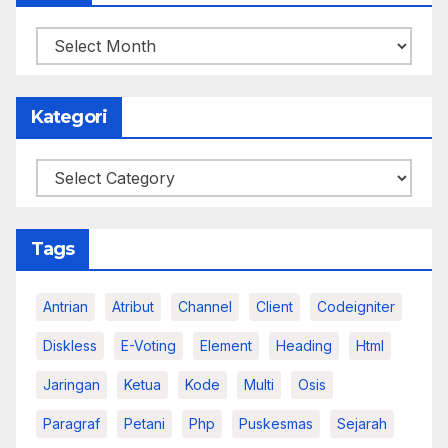
Arsip
Kategori
Kategori
Tags
Antrian
Atribut
Channel
Client
Codeigniter
Diskless
E-Voting
Element
Heading
Html
Jaringan
Ketua
Kode
Multi
Osis
Paragraf
Petani
Php
Puskesmas
Sejarah