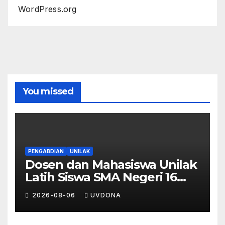
WordPress.org
You missed
PENGABDIAN
UNILAK
Dosen dan Mahasiswa Unilak
Latih Siswa SMA Negeri 16
Pekanbaru Kelola Bisnis
2026-08-06
UVDONA
Digital Lewat Affiliate
Marketing dan Aplikasi MOVA