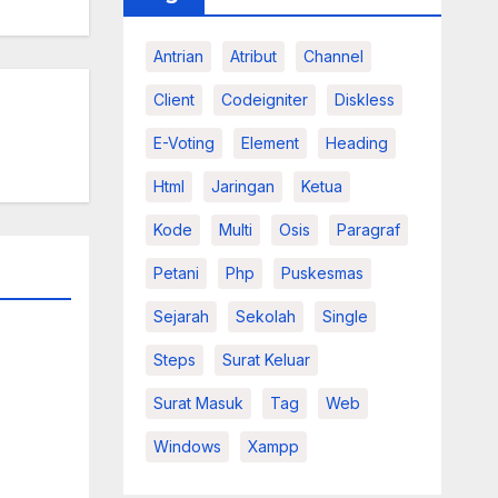
Antrian
Atribut
Channel
Client
Codeigniter
Diskless
E-Voting
Element
Heading
Html
Jaringan
Ketua
Kode
Multi
Osis
Paragraf
Petani
Php
Puskesmas
Sejarah
Sekolah
Single
Steps
Surat Keluar
Surat Masuk
Tag
Web
Windows
Xampp