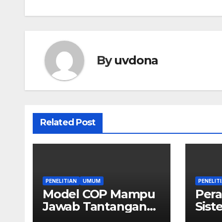
By
uvdona
Related Post
PENELITIAN
UMUM
PENELIT
Model COP Mampu
Per
Jawab Tantangan
Sist
Revolusi Industri
Untu