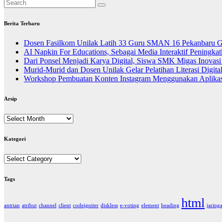
Berita Terbaru
Dosen Fasilkom Unilak Latih 33 Guru SMAN 16 Pekanbaru Gel
AI Napkin For Educations, Sebagai Media Interaktif Peningkat
Dari Ponsel Menjadi Karya Digital, Siswa SMK Migas Inovas
Murid-Murid dan Dosen Unilak Gelar Pelatihan Literasi Digit
Workshop Pembuatan Konten Instagram Menggunakan Aplika
Arsip
Arsip
Kategori
Kategori
Tags
html
antrian
atribut
channel
client
codeigniter
diskless
e-voting
element
heading
jaring