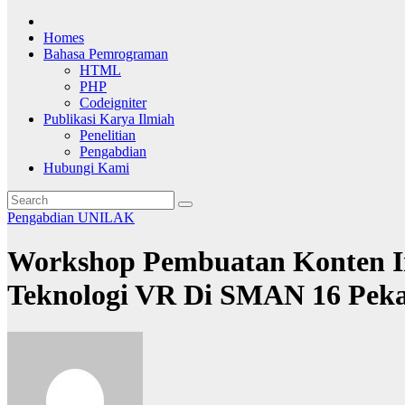
Homes
Bahasa Pemrograman
HTML
PHP
Codeigniter
Publikasi Karya Ilmiah
Penelitian
Pengabdian
Hubungi Kami
Pengabdian
UNILAK
Workshop Pembuatan Konten In
Teknologi VR Di SMAN 16 Pek