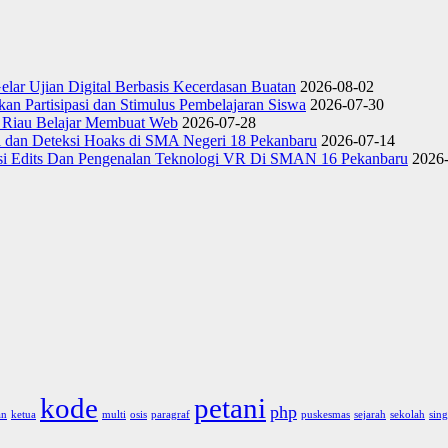
ar Ujian Digital Berbasis Kecerdasan Buatan
2026-08-02
kan Partisipasi dan Stimulus Pembelajaran Siswa
2026-07-30
i Riau Belajar Membuat Web
2026-07-28
al dan Deteksi Hoaks di SMA Negeri 18 Pekanbaru
2026-07-14
si Edits Dan Pengenalan Teknologi VR Di SMAN 16 Pekanbaru
2026
kode
petani
php
an
ketua
multi
osis
paragraf
puskesmas
sejarah
sekolah
sing