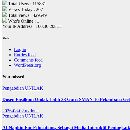
Total Users : 115831
Views Today : 207
Total views : 429549
Who's Online : 1
Your IP Address : 160.30.208.11
Meta
Log in
Entries feed
Comments feed
WordPress.org
You missed
Pengabdian
UNILAK
Dosen Fasilkom Unilak Latih 33 Guru SMAN 16 Pekanbaru Gelar
2026-08-02
uvdona
Pengabdian
UNILAK
AI Napkin For Educations, Sebagai Media Interaktif Peningkatk