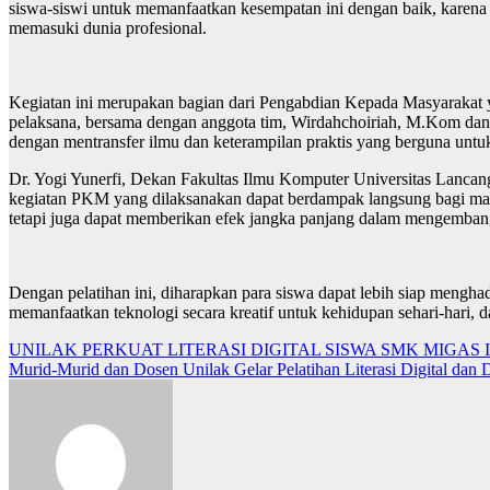
siswa-siswi untuk memanfaatkan kesempatan ini dengan baik, karena 
memasuki dunia profesional.
Kegiatan ini merupakan bagian dari Pengabdian Kepada Masyarakat 
pelaksana, bersama dengan anggota tim, Wirdahchoiriah, M.Kom da
dengan mentransfer ilmu dan keterampilan praktis yang berguna untu
Dr. Yogi Yunerfi, Dekan Fakultas Ilmu Komputer Universitas Lanca
kegiatan PKM yang dilaksanakan dapat berdampak langsung bagi masya
tetapi juga dapat memberikan efek jangka panjang dalam mengembang
Dengan pelatihan ini, diharapkan para siswa dapat lebih siap mengha
memanfaatkan teknologi secara kreatif untuk kehidupan sehari-hari,
Post
UNILAK PERKUAT LITERASI DIGITAL SISWA SMK MIGAS
Murid-Murid dan Dosen Unilak Gelar Pelatihan Literasi Digital dan
navigation