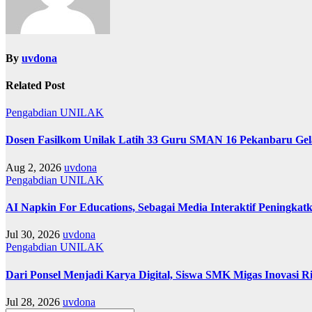
By
uvdona
Related Post
Pengabdian
UNILAK
Dosen Fasilkom Unilak Latih 33 Guru SMAN 16 Pekanbaru Gelar
Aug 2, 2026
uvdona
Pengabdian
UNILAK
AI Napkin For Educations, Sebagai Media Interaktif Peningkatk
Jul 30, 2026
uvdona
Pengabdian
UNILAK
Dari Ponsel Menjadi Karya Digital, Siswa SMK Migas Inovasi 
Jul 28, 2026
uvdona