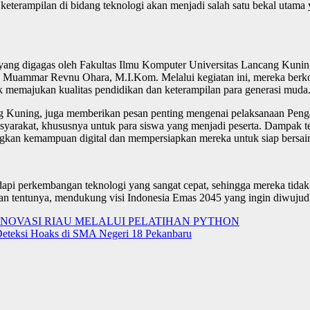
keterampilan di bidang teknologi akan menjadi salah satu bekal utam
yang digagas oleh Fakultas Ilmu Komputer Universitas Lancang Kunin
n Muammar Revnu Ohara, M.I.Kom. Melalui kegiatan ini, mereka berk
k memajukan kualitas pendidikan dan keterampilan para generasi muda
ng Kuning, juga memberikan pesan penting mengenai pelaksanaan Pen
rakat, khususnya untuk para siswa yang menjadi peserta. Dampak ters
kan kemampuan digital dan mempersiapkan mereka untuk siap bersaing
dapi perkembangan teknologi yang sangat cepat, sehingga mereka tidak 
 dan tentunya, mendukung visi Indonesia Emas 2045 yang ingin diwuju
 INOVASI RIAU MELALUI PELATIHAN PYTHON
 Deteksi Hoaks di SMA Negeri 18 Pekanbaru