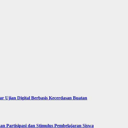
 Ujian Digital Berbasis Kecerdasan Buatan
an Partisipasi dan Stimulus Pembelajaran Siswa