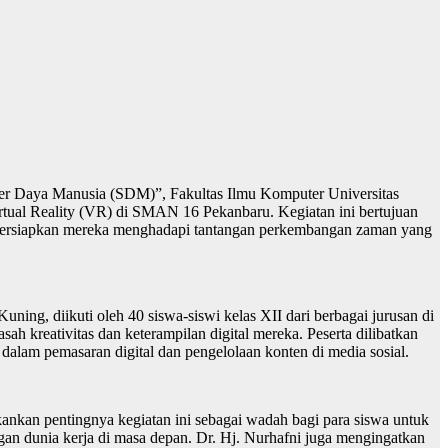
ber Daya Manusia (SDM)”, Fakultas Ilmu Komputer Universitas
ual Reality (VR) di SMAN 16 Pekanbaru. Kegiatan ini bertujuan
mpersiapkan mereka menghadapi tantangan perkembangan zaman yang
ng, diikuti oleh 40 siswa-siswi kelas XII dari berbagai jurusan di
 kreativitas dan keterampilan digital mereka. Peserta dilibatkan
lam pemasaran digital dan pengelolaan konten di media sosial.
nkan pentingnya kegiatan ini sebagai wadah bagi para siswa untuk
n dunia kerja di masa depan. Dr. Hj. Nurhafni juga mengingatkan