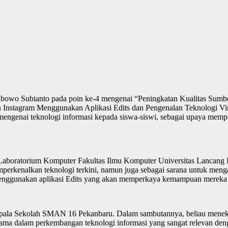
Prabowo Subianto pada poin ke-4 mengenai “Peningkatan Kualitas Sum
stagram Menggunakan Aplikasi Edits dan Pengenalan Teknologi Virt
mengenai teknologi informasi kepada siswa-siswi, sebagai upaya me
boratorium Komputer Fakultas Ilmu Komputer Universitas Lancang Kuni
kenalkan teknologi terkini, namun juga sebagai sarana untuk mengasah
menggunakan aplikasi Edits yang akan memperkaya kemampuan mereka da
Kepala Sekolah SMAN 16 Pekanbaru. Dalam sambutannya, beliau meneka
a dalam perkembangan teknologi informasi yang sangat relevan denga