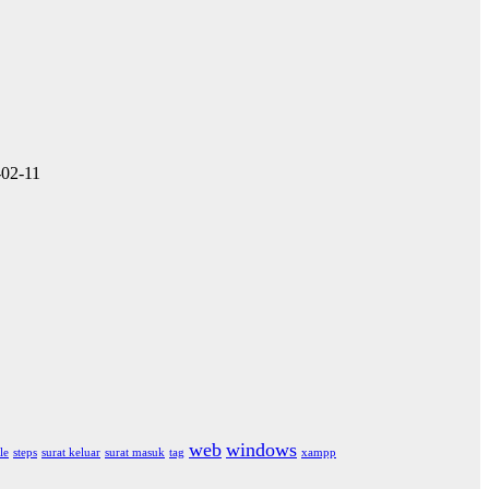
-02-11
web
windows
le
steps
surat keluar
surat masuk
tag
xampp