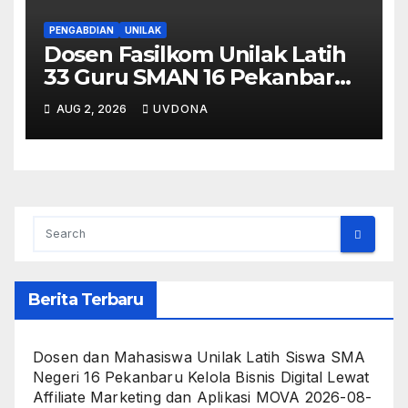
PENGABDIAN
UNILAK
Dosen Fasilkom Unilak Latih
33 Guru SMAN 16 Pekanbaru
Gelar Ujian Digital Berbasis
AUG 2, 2026
UVDONA
Kecerdasan Buatan
Berita Terbaru
Dosen dan Mahasiswa Unilak Latih Siswa SMA
Negeri 16 Pekanbaru Kelola Bisnis Digital Lewat
Affiliate Marketing dan Aplikasi MOVA
2026-08-