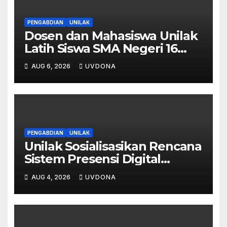
PENGABDIAN
UNILAK
Dosen dan Mahasiswa Unilak
Latih Siswa SMA Negeri 16
Pekanbaru Kelola Bisnis
AUG 6, 2026
UVDONA
Digital Lewat Affiliate
Marketing dan Aplikasi MOVA
PENGABDIAN
UNILAK
Unilak Sosialisasikan Rencana
Sistem Presensi Digital
Berbasis Pengenalan Wajah
AUG 4, 2026
UVDONA
di SMA Negeri 1 Kateman