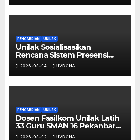
Marketing dan Aplikasi MOVA
PENGABDIAN
UNILAK
Unilak Sosialisasikan
Rencana Sistem Presensi
Digital Berbasis Pengenalan
2026-08-04
UVDONA
Wajah di SMA Negeri 1
Kateman
PENGABDIAN
UNILAK
Dosen Fasilkom Unilak Latih
33 Guru SMAN 16 Pekanbaru
Gelar Ujian Digital Berbasis
2026-08-02
UVDONA