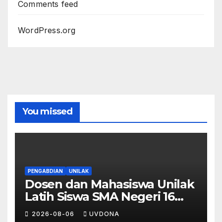
Comments feed
WordPress.org
You missed
PENGABDIAN
UNILAK
Dosen dan Mahasiswa Unilak
Latih Siswa SMA Negeri 16
Pekanbaru Kelola Bisnis
2026-08-06
UVDONA
Digital Lewat Affiliate