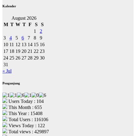
Kalender
August 2026
M
T
W
T
F
S
S
1
2
3
4
5
6
7
8
9
10
11
12
13
14
15
16
17
18
19
20
21
22
23
24
25
26
27
28
29
30
31
« Jul
Pengunjung
Users Today : 104
This Month : 655
This Year : 15408
Total Users : 116106
Views Today : 122
Total views : 429897