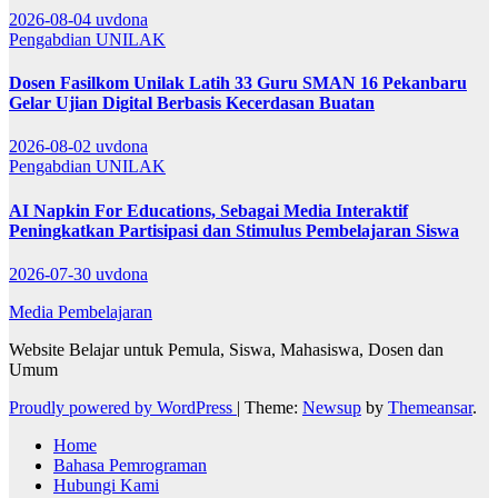
2026-08-04
uvdona
Pengabdian
UNILAK
Dosen Fasilkom Unilak Latih 33 Guru SMAN 16 Pekanbaru
Gelar Ujian Digital Berbasis Kecerdasan Buatan
2026-08-02
uvdona
Pengabdian
UNILAK
AI Napkin For Educations, Sebagai Media Interaktif
Peningkatkan Partisipasi dan Stimulus Pembelajaran Siswa
2026-07-30
uvdona
Media Pembelajaran
Website Belajar untuk Pemula, Siswa, Mahasiswa, Dosen dan
Umum
Proudly powered by WordPress
|
Theme:
Newsup
by
Themeansar
.
Home
Bahasa Pemrograman
Hubungi Kami