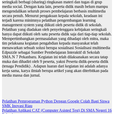
seringkali berbagi (sharing) ringkasan materi dan tugas di grup
media social. Dengan kata lain, peserta didik masih belum mampu
mengendalikan seluruh proses pembelajaran berbasis multimedia
secara penuh. Menurut pengakuan kepala sekolah, keadaan ini
terjadi karena minimnya pelatihan pengembangan learning
management system yang diikuti oleh peserta didik di sekolah.
Pelatihan yang diadakan oleh penyelenggara kebijakan seringkali
hanya dapat diikuti oleh satu peserta didik saja dari tiap-tiap sekolah.
Mempertimbangkan permasalahan yang dihadapi oleh mitra, maka
tim pelaksana kegiatan pengabdian kepada masyarakat telah
menawarkan sebuah solusi berupa sosialisasi Sosialisasi multimedia
Edpuzzle sebagai Sumber Pembelajaran Interaktif di Sekolah
SMA.N 7 Pekanbaru. Kegiatan ini telah dilaksanakan secara tatap
muka dan dihadiri oleh 9 peserta, yakni Peserta didik-peserta didik
(tenaga Pendidik) . Adapun luaran dari kegiatan ini adalah adanya
kerja sama, karya ilmiah berupa artikel yang akan diterbitkan pada
media massa dan jurnal.
Post
Pelatihan Pemrograman Python Dengan Google Colab Bagi Siswa
SMK Inovasi Riau
navigation
Pelatihan Aplikasi CAT (Computer Asisted Test) Di SMA Negeri 16