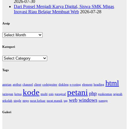
2026-07-30
Dari Ponsel Menjadi Karya Digital, Siswa SMK Migas
Inovasi Riau Belajar Membuat Web
2026-07-28
Arsip
Arsip
Kategori
Kategori
Tags
html
antrian
atribut
channel
client
codeigniter
diskless
e-voting
element
heading
kode
petani
php
jaringan
ketua
multi
osis
paragraf
puskesmas
sejarah
web
windows
sekolah
single
steps
surat keluar
surat masuk
tag
xampp
Galeri