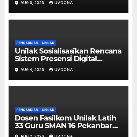
AUG 6, 2026
UVDONA
Digital Lewat Affiliate
Marketing dan Aplikasi MOVA
PENGABDIAN
UNILAK
Unilak Sosialisasikan Rencana
Sistem Presensi Digital
Berbasis Pengenalan Wajah
AUG 4, 2026
UVDONA
di SMA Negeri 1 Kateman
PENGABDIAN
UNILAK
Dosen Fasilkom Unilak Latih
33 Guru SMAN 16 Pekanbaru
Gelar Ujian Digital Berbasis
AUG 2, 2026
UVDONA