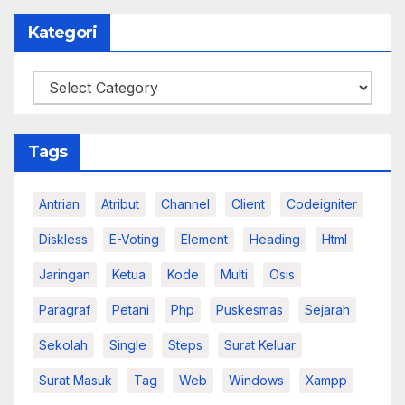
Kategori
Kategori
Tags
Antrian
Atribut
Channel
Client
Codeigniter
Diskless
E-Voting
Element
Heading
Html
Jaringan
Ketua
Kode
Multi
Osis
Paragraf
Petani
Php
Puskesmas
Sejarah
Sekolah
Single
Steps
Surat Keluar
Surat Masuk
Tag
Web
Windows
Xampp