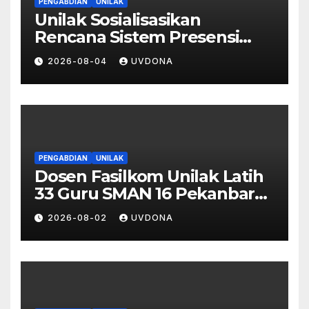
PENGABDIAN
UNILAK
Unilak Sosialisasikan
Rencana Sistem Presensi
Digital Berbasis Pengenalan
2026-08-04
UVDONA
Wajah di SMA Negeri 1
Kateman
PENGABDIAN
UNILAK
Dosen Fasilkom Unilak Latih
33 Guru SMAN 16 Pekanbaru
Gelar Ujian Digital Berbasis
2026-08-02
UVDONA
Kecerdasan Buatan