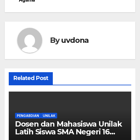
By
uvdona
Related Post
PENGABDIAN
UNILAK
Dosen dan Mahasiswa Unilak
Latih Siswa SMA Negeri 16
Pekanbaru Kelola Bisnis