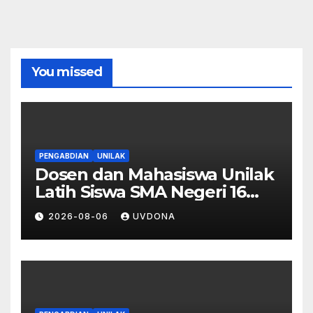
You missed
PENGABDIAN
UNILAK
Dosen dan Mahasiswa Unilak
Latih Siswa SMA Negeri 16
Pekanbaru Kelola Bisnis
2026-08-06
UVDONA
Digital Lewat Affiliate
Marketing dan Aplikasi MOVA