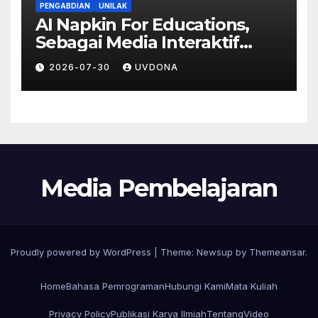
PENGABDIAN
UNILAK
AI Napkin For Educations,
Sebagai Media Interaktif
Peningkatkan Partisipasi dan
2026-07-30
UVDONA
Stimulus Pembelajaran Siswa
Media Pembelajaran
Proudly powered by WordPress
|
Theme:
Newsup
by
Themeansar
.
Home
Bahasa Pemrograman
Hubungi Kami
Mata Kuliah
Privacy Policy
Publikasi Karya Ilmiah
Tentang
Video