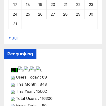
17
18
19
20
21
22
23
24
25
26
27
28
29
30
31
« Jul
Pengunjung
Users Today : 89
This Month : 849
This Year : 15602
Total Users : 116300
Views Today : 90