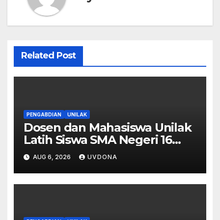
Related Post
PENGABDIAN
UNILAK
Dosen dan Mahasiswa Unilak
Latih Siswa SMA Negeri 16
Pekanbaru Kelola Bisnis
AUG 6, 2026
UVDONA
Digital Lewat Affiliate
Marketing dan Aplikasi MOVA