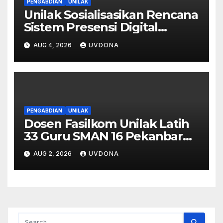
PENGABDIAN
UNILAK
Unilak Sosialisasikan Rencana
Sistem Presensi Digital
Berbasis Pengenalan Wajah
AUG 4, 2026
UVDONA
di SMA Negeri 1 Kateman
PENGABDIAN
UNILAK
Dosen Fasilkom Unilak Latih
33 Guru SMAN 16 Pekanbaru
Gelar Ujian Digital Berbasis
AUG 2, 2026
UVDONA
Kecerdasan Buatan