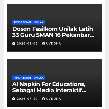
PENGABDIAN
UNILAK
Dosen Fasilkom Unilak Latih
33 Guru SMAN 16 Pekanbaru
Gelar Ujian Digital Berbasis
2026-08-02
UVDONA
Kecerdasan Buatan
PENGABDIAN
UNILAK
AI Napkin For Educations,
Sebagai Media Interaktif
Peningkatkan Partisipasi dan
2026-07-30
UVDONA
Stimulus Pembelajaran Siswa