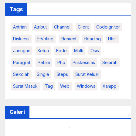
Tags
Antrian
Atribut
Channel
Client
Codeigniter
Diskless
E-Voting
Element
Heading
Html
Jaringan
Ketua
Kode
Multi
Osis
Paragraf
Petani
Php
Puskesmas
Sejarah
Sekolah
Single
Steps
Surat Keluar
Surat Masuk
Tag
Web
Windows
Xampp
Galeri