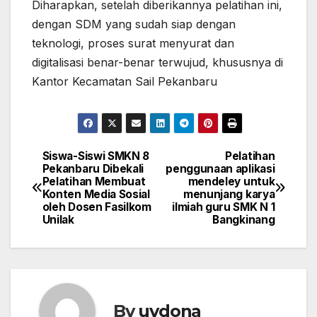
Diharapkan, setelah diberikannya pelatihan ini,
dengan SDM yang sudah siap dengan
teknologi, proses surat menyurat dan
digitalisasi benar-benar terwujud, khususnya di
Kantor Kecamatan Sail Pekanbaru
Siswa-Siswi SMKN 8
Pelatihan
Post
Pekanbaru Dibekali
penggunaan aplikasi
Pelatihan Membuat
mendeley untuk
navigation
Konten Media Sosial
menunjang karya
oleh Dosen Fasilkom
ilmiah guru SMK N 1
Unilak
Bangkinang
By
uvdona