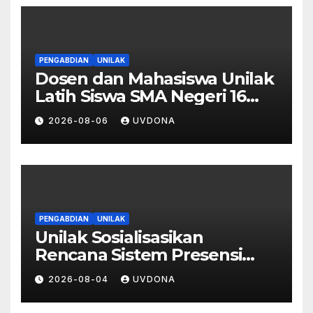
PENGABDIAN
UNILAK
Dosen dan Mahasiswa Unilak
Latih Siswa SMA Negeri 16
Pekanbaru Kelola Bisnis
2026-08-06
UVDONA
Digital Lewat Affiliate
Marketing dan Aplikasi MOVA
PENGABDIAN
UNILAK
Unilak Sosialisasikan
Rencana Sistem Presensi
Digital Berbasis Pengenalan
2026-08-04
UVDONA
Wajah di SMA Negeri 1
Kateman