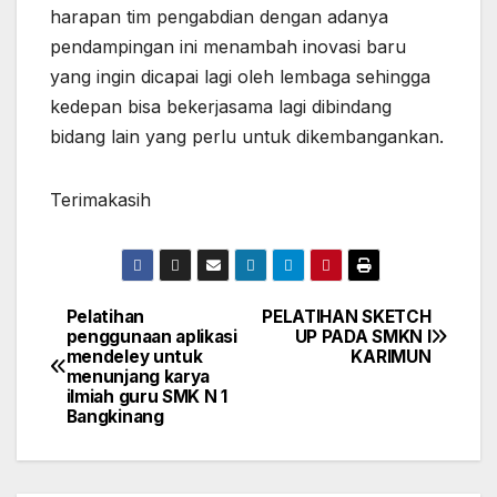
harapan tim pengabdian dengan adanya
pendampingan ini menambah inovasi baru
yang ingin dicapai lagi oleh lembaga sehingga
kedepan bisa bekerjasama lagi dibindang
bidang lain yang perlu untuk dikembangankan.
Terimakasih
Pelatihan
PELATIHAN SKETCH
Post
penggunaan aplikasi
UP PADA SMKN I
mendeley untuk
KARIMUN
navigation
menunjang karya
ilmiah guru SMK N 1
Bangkinang