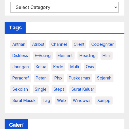
Kategori
Tags
Antrian
Atribut
Channel
Client
Codeigniter
Diskless
E-Voting
Element
Heading
Html
Jaringan
Ketua
Kode
Multi
Osis
Paragraf
Petani
Php
Puskesmas
Sejarah
Sekolah
Single
Steps
Surat Keluar
Surat Masuk
Tag
Web
Windows
Xampp
Galeri