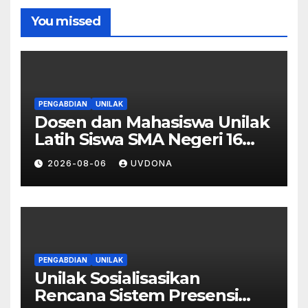
You missed
PENGABDIAN
UNILAK
Dosen dan Mahasiswa Unilak
Latih Siswa SMA Negeri 16
Pekanbaru Kelola Bisnis
2026-08-06
UVDONA
Digital Lewat Affiliate
Marketing dan Aplikasi MOVA
PENGABDIAN
UNILAK
Unilak Sosialisasikan
Rencana Sistem Presensi