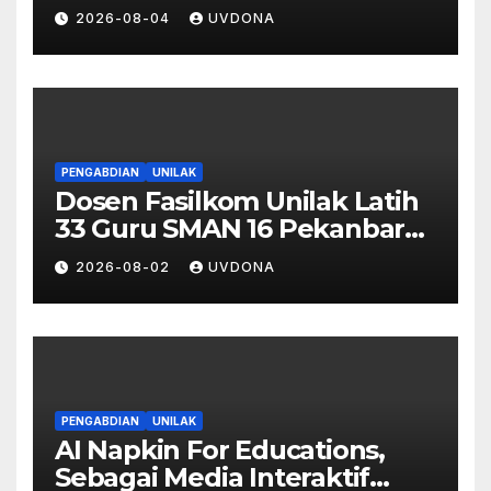
Digital Berbasis Pengenalan
2026-08-04
UVDONA
Wajah di SMA Negeri 1
Kateman
PENGABDIAN
UNILAK
Dosen Fasilkom Unilak Latih
33 Guru SMAN 16 Pekanbaru
Gelar Ujian Digital Berbasis
2026-08-02
UVDONA
Kecerdasan Buatan
PENGABDIAN
UNILAK
AI Napkin For Educations,
Sebagai Media Interaktif