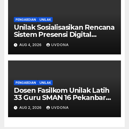
PENGABDIAN
UNILAK
Unilak Sosialisasikan Rencana
Sistem Presensi Digital
Berbasis Pengenalan Wajah
AUG 4, 2026
UVDONA
di SMA Negeri 1 Kateman
PENGABDIAN
UNILAK
Dosen Fasilkom Unilak Latih
33 Guru SMAN 16 Pekanbaru
Gelar Ujian Digital Berbasis
AUG 2, 2026
UVDONA
Kecerdasan Buatan