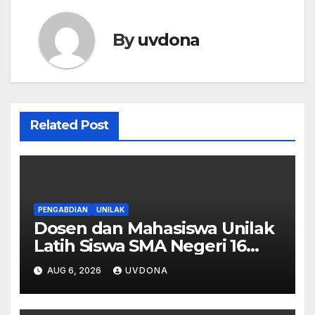
By
uvdona
Related Post
PENGABDIAN
UNILAK
Dosen dan Mahasiswa Unilak
Latih Siswa SMA Negeri 16
Pekanbaru Kelola Bisnis
AUG 6, 2026
UVDONA
Digital Lewat Affiliate
Marketing dan Aplikasi MOVA