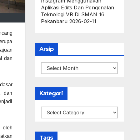
Instagram Menggunakan
Aplikasi Edits Dan Pengenalan
Teknologi VR Di SMAN 16
Pekanbaru
2026-02-11
ancang
erupa
Arsip
ajuan
al dan
Arsip
dasar
Kategori
), dan
njadi
Kategori
n oleh
katkan
Tags