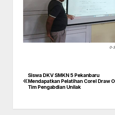
0-3
Siswa DKV SMKN 5 Pekanbaru
Post
Mendapatkan Pelatihan Corel Draw O
navigation
Tim Pengabdian Unilak