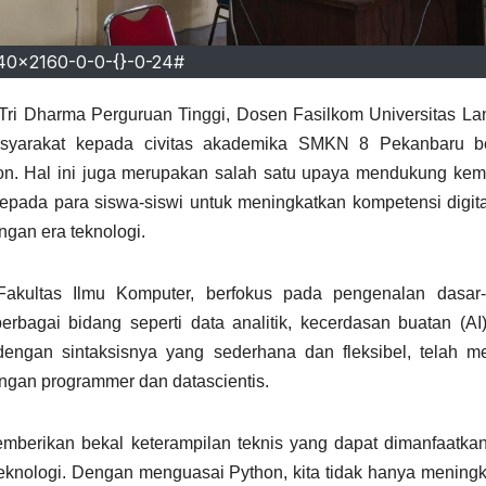
40x2160-0-0-{}-0-24#
Tri Dharma Perguruan Tinggi, Dosen Fasilkom Universitas L
yarakat kepada civitas akademika SMKN 8 Pekanbaru b
n. Hal ini juga merupakan salah satu upaya mendukung kem
 kepada para siswa-siswi untuk meningkatkan kompetensi digit
gan era teknologi.
akultas Ilmu Komputer, berfokus pada pengenalan dasar-
rbagai bidang seperti data analitik, kecerdasan buatan (AI
engan sintaksisnya yang sederhana dan fleksibel, telah me
ngan programmer dan datascientis.
memberikan bekal keterampilan teknis yang dapat dimanfaatka
knologi. Dengan menguasai Python, kita tidak hanya mening