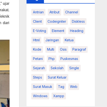
” ujar
rakat.
Antrian
Atribut
Channel
Teknik
Client
Codeigniter
Diskless
 dari
E-Voting
Element
Heading
Html
Jaringan
Ketua
Kode
Multi
Osis
Paragraf
Petani
Php
Puskesmas
Sejarah
Sekolah
Single
Steps
Surat Keluar
Surat Masuk
Tag
Web
Windows
Xampp