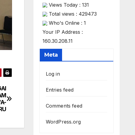
Views Today : 131
Total views : 429473
Who's Online : 1
Your IP Address :
160.30.208.11
Meta
Log in
AI
Entries feed
AM
A-
Comments feed
RU
WordPress.org