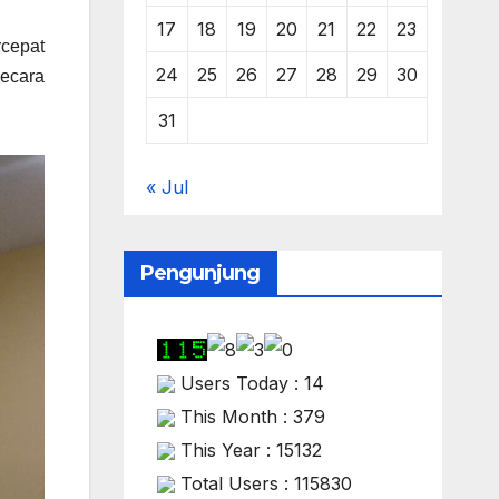
17
18
19
20
21
22
23
rcepat
24
25
26
27
28
29
30
secara
31
« Jul
Pengunjung
Users Today : 14
This Month : 379
This Year : 15132
Total Users : 115830