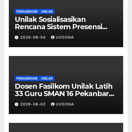
PENGABDIAN
UNILAK
Unilak Sosialisasikan
Rencana Sistem Presensi
Digital Berbasis Pengenalan
2026-08-04
UVDONA
Wajah di SMA Negeri 1
Kateman
PENGABDIAN
UNILAK
Dosen Fasilkom Unilak Latih
33 Guru SMAN 16 Pekanbaru
Gelar Ujian Digital Berbasis
2026-08-02
UVDONA
Kecerdasan Buatan