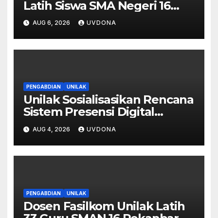
Latih Siswa SMA Negeri 16
Pekanbaru Kelola Bisnis
AUG 6, 2026
UVDONA
Digital Lewat Affiliate
Marketing dan Aplikasi MOVA
PENGABDIAN
UNILAK
Unilak Sosialisasikan Rencana
Sistem Presensi Digital
Berbasis Pengenalan Wajah
AUG 4, 2026
UVDONA
di SMA Negeri 1 Kateman
PENGABDIAN
UNILAK
Dosen Fasilkom Unilak Latih