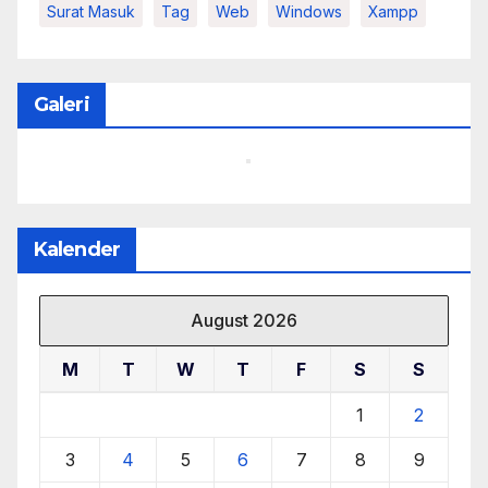
Surat Masuk
Tag
Web
Windows
Xampp
Galeri
Kalender
August 2026
M
T
W
T
F
S
S
1
2
3
4
5
6
7
8
9