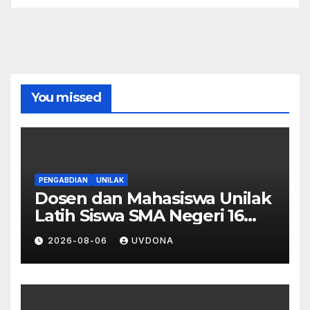
You missed
PENGABDIAN
UNILAK
Dosen dan Mahasiswa Unilak
Latih Siswa SMA Negeri 16
Pekanbaru Kelola Bisnis
2026-08-06
UVDONA
Digital Lewat Affiliate
Marketing dan Aplikasi MOVA