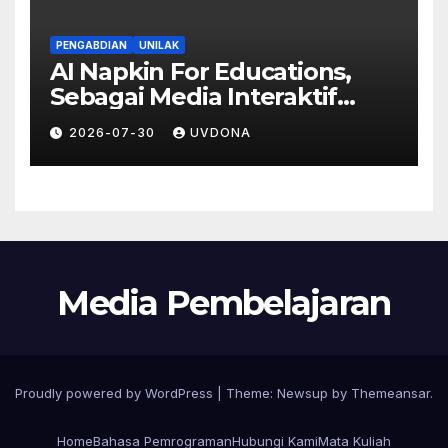
PENGABDIAN
UNILAK
AI Napkin For Educations,
Sebagai Media Interaktif
Peningkatkan Partisipasi dan
2026-07-30
UVDONA
Stimulus Pembelajaran Siswa
Media Pembelajaran
Proudly powered by WordPress
|
Theme:
Newsup
by
Themeansar
.
Home
Bahasa Pemrograman
Hubungi Kami
Mata Kuliah