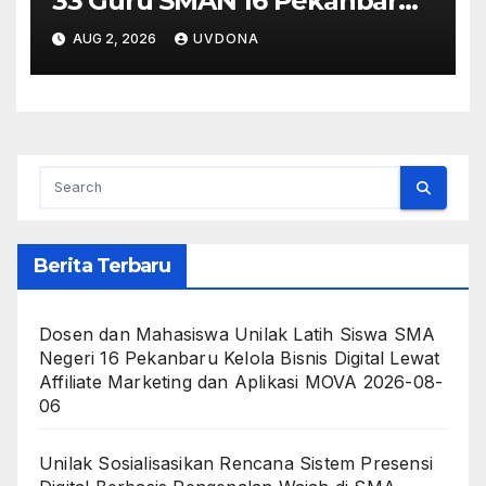
33 Guru SMAN 16 Pekanbaru
Gelar Ujian Digital Berbasis
AUG 2, 2026
UVDONA
Kecerdasan Buatan
Berita Terbaru
Dosen dan Mahasiswa Unilak Latih Siswa SMA
Negeri 16 Pekanbaru Kelola Bisnis Digital Lewat
Affiliate Marketing dan Aplikasi MOVA
2026-08-
06
Unilak Sosialisasikan Rencana Sistem Presensi